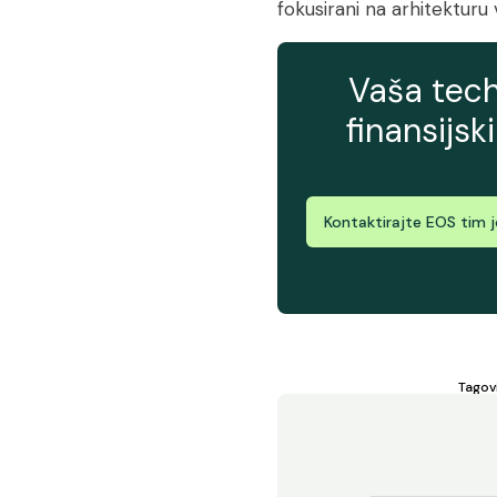
fokusirani na arhitekturu
Vaša tech
finansijsk
Kontaktirajte EOS tim 
Tagov