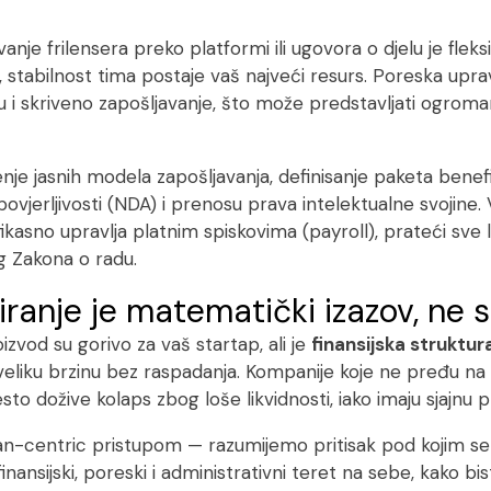
nje frilensera preko platformi ili ugovora o djelu je fleks
, stabilnost tima postaje vaš najveći resurs. Poreska upra
 i skriveno zapošljavanje, što može predstavljati ogroman 
nje jasnih modela zapošljavanja, definisanje paketa benefi
povjerljivosti (NDA) i prenosu prava intelektualne svojin
kasno upravlja platnim spiskovima (payroll), prateći sve 
g Zakona o radu.
liranje je matematički izazov, ne
oizvod su gorivo za vaš startap, ali je
finansijska struktura
veliku brzinu bez raspadanja. Kompanije koje ne pređu na 
esto dožive kolaps zbog loše likvidnosti, iako imaju sjajnu p
n-centric
pristupom — razumijemo pritisak pod kojim se 
nsijski, poreski i administrativni teret na sebe, kako bi