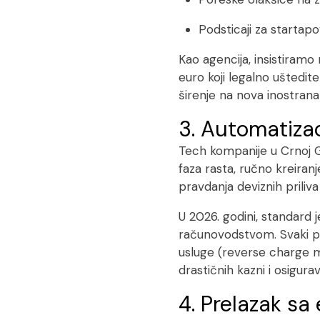
Podsticaji za startap
Kao agencija, insistiramo
euro koji legalno uštedite
širenje na nova inostrana 
3. Automatizac
Tech kompanije u Crnoj Gor
faza rasta, ručno kreiran
pravdanja deviznih priliva
U 2026. godini, standard 
računovodstvom. Svaki pr
usluge (reverse charge m
drastičnih kazni i osigu
4. Prelazak sa