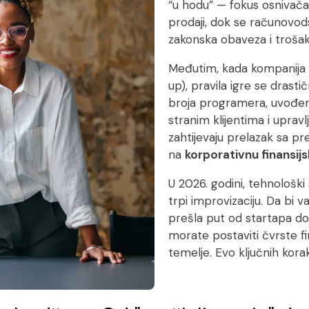
“u hodu” — fokus osnivača 
prodaji, dok se računovo
zakonska obaveza i trošak 
Međutim, kada kompanija u
up
), pravila igre se drast
broja programera, uvođenj
stranim klijentima i upra
zahtijevaju prelazak sa p
na
korporativnu finansijs
U 2026. godini, tehnološki
trpi improvizaciju. Da bi 
prešla put od startapa do
morate postaviti čvrste fi
temelje. Evo ključnih kora