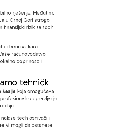
ibilno rješenje. Međutim,
va u Crnoj Gori strogo
finansijski rizik za tech
ta i bonusa, kao i
e. Vaše računovodstvo
lokalne doprinose i
 samo tehnički
 šasija
koja omogućava
profesionalno upravljanje
rodaju.
nalaze tech osnivači i
ste vi mogli da ostanete