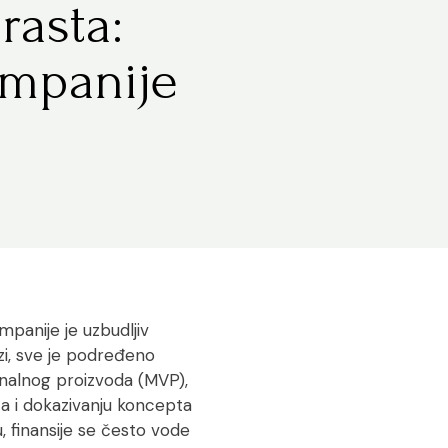
rasta:
ompanije
panije je uzbudljiv
zi, sve je podređeno
onalnog proizvoda (MVP),
ta i dokazivanju koncepta
, finansije se često vode