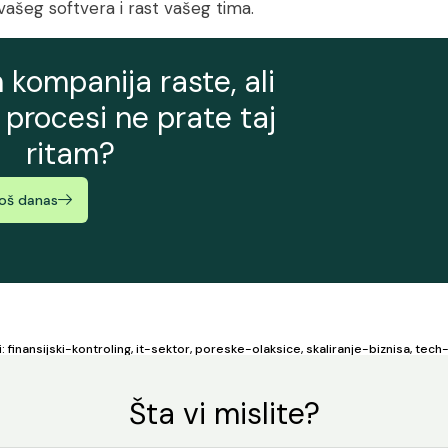
 vašeg softvera i rast vašeg tima.
 kompanija raste, ali
i procesi ne prate taj
ritam?
još danas
i:
finansijski-kontroling
,
it-sektor
,
poreske-olaksice
,
skaliranje-biznisa
,
tech-
Šta vi mislite?