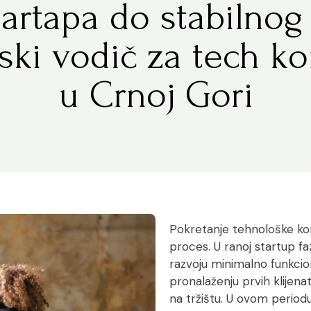
artapa do stabilnog 
jski vodič za tech k
u Crnoj Gori
Pokretanje tehnološke kom
proces. U ranoj
startup
fa
razvoju minimalno funkci
pronalaženju prvih klijena
na tržištu. U ovom periodu