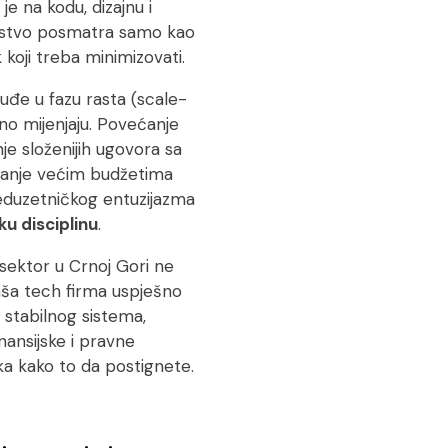
je na kodu, dizajnu i
dstvo posmatra samo kao
koji treba minimizovati.
đe u fazu rasta (
scale-
ično mijenjaju. Povećanje
e složenijih ugovora sa
vljanje većim budžetima
reduzetničkog entuzijazma
ku disciplinu
.
 sektor u Crnoj Gori ne
vaša tech firma uspješno
 stabilnog sistema,
nansijske i pravne
ka kako to da postignete.