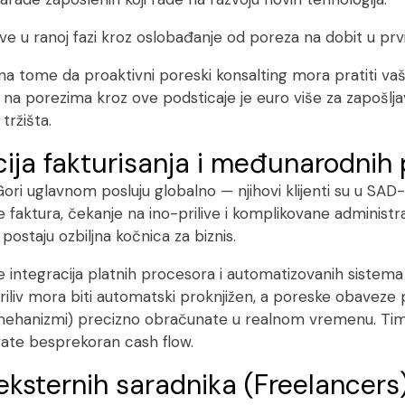
ove u ranoj fazi kroz oslobađanje od poreza na dobit u p
 na tome da proaktivni poreski konsalting mora pratiti vaš 
 na porezima kroz ove podsticaje je euro više za zapošljava
tržišta.
ija fakturisanja i međunarodnih 
i uglavnom posluju globalno — njihovi klijenti su u SAD-u, EU
je faktura, čekanje na ino-prilive i komplikovane adminis
 postaju ozbiljna kočnica za biznis.
je integracija platnih procesora i automatizovanih sistem
iliv mora biti automatski proknjižen, a poreske obaveze
ehanizmi) precizno obračunate u realnom vremenu. Time 
ravate besprekoran
cash flow
.
 eksternih saradnika (Freelancers