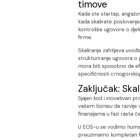
timove
Kada ste startap, angažova
kada skalirate poslovanje
kontroliše ugovore o djelu
firme.
Skaliranje zahtijeva uvođe
strukturiranje ugovora o 
mora biti sposobno da efi
specifičnosti crnogorsko
Zaključak: Ska
Sjajan kod i inovativan pr
vašem biznisu da razvije 
finansijama u fazi rasta č
U EOS-u se vodimo
huma
preuzimamo kompletan fina