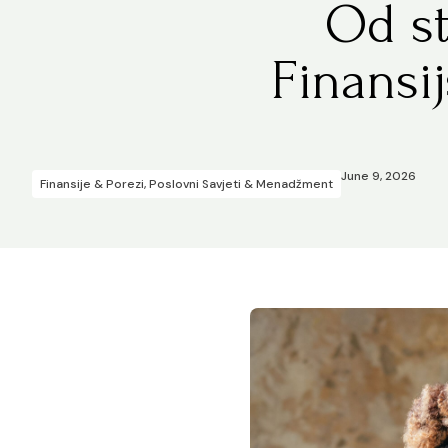
Od st
Finansi
June 9, 2026
Finansije & Porezi
,
Poslovni Savjeti & Menadžment