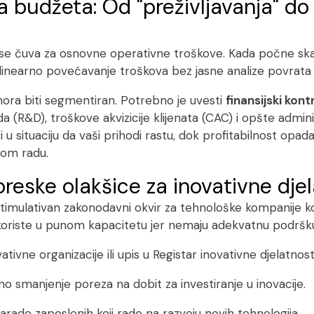
la budžeta: Od "preživljavanja" do
o se čuva za osnovne operativne troškove. Kada počne ska
 linearno povećavanje troškova bez jasne analize povrata i
mora biti segmentiran. Potrebno je uvesti
finansijski kont
a (R&D), troškove akvizicije klijenata (CAC) i opšte admin
u situaciju da vaši prihodi rastu, dok profitabilnost opad
nom radu.
poreske olakšice za inovativne dje
timulativan zakonodavni okvir za tehnološke kompanije ko
 koriste u punom kapacitetu jer nemaju adekvatnu podršk
ativne organizacije ili upis u Registar inovativne djelatnos
no smanjenje poreza na dobit za investiranje u inovacije.
arade zaposlenih koji rade na razvoju novih tehnologija.