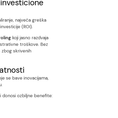
 investicione
liranje, najveća greška
nvesticije (ROI).
roling
koji jasno razdvaja
istrativne troškove. Bez
a zbog skrivenih
latnosti
je se bave inovacijama,
u.
ti donosi ozbiljne benefite: