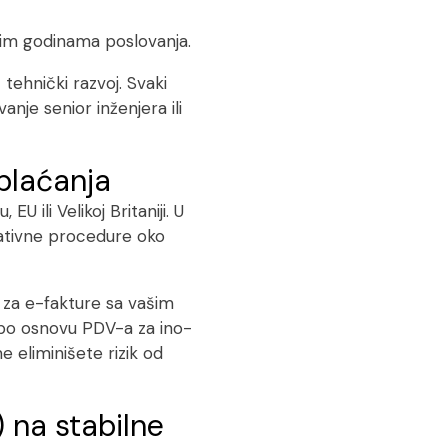
rvim godinama poslovanja.
tehnički razvoj. Svaki
nje senior inženjera ili
plaćanja
 ili Velikoj Britaniji. U
trativne procedure oko
a za e-fakture sa vašim
 po osnovu PDV-a za ino-
eliminišete rizik od
) na stabilne