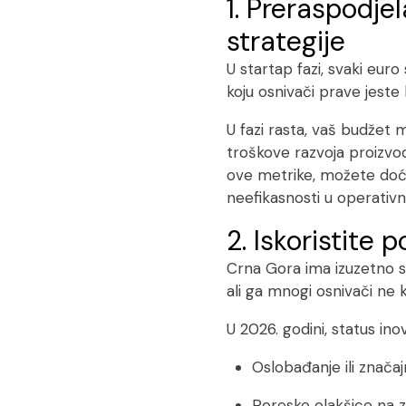
1. Preraspodje
strategije
U startap fazi, svaki eur
koju osnivači prave jeste
U fazi rasta, vaš budžet 
troškove razvoja proizvod
ove metrike, možete doći 
neefikasnosti u operativ
2. Iskoristite 
Crna Gora ima izuzetno s
ali ga mnogi osnivači ne
U 2026. godini, status inov
Oslobađanje ili značaj
Poreske olakšice na z