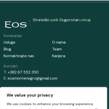
Strateški
uvidi
. Dugoročan
uticaj
.
Kompanija
Usluge
O nama
Blog
Team
Kontaktirajte nas
Karijera
Kontakt
T:
+382 67 552 350
E:
eosmontenegro@gmail.com
Adresa
Aleksandrova Obala 33, Zelenika
We value your privacy
85340 Herceg Novi
We use cookies to enhance your browsing experience,