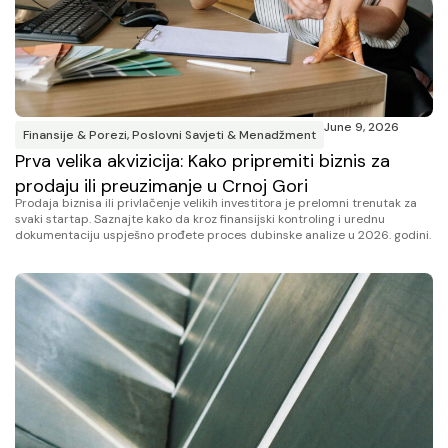
June 9, 2026
Finansije & Porezi
,
Poslovni Savjeti & Menadžment
Prva velika akvizicija: Kako pripremiti biznis za
prodaju ili preuzimanje u Crnoj Gori
Prodaja biznisa ili privlačenje velikih investitora je prelomni trenutak za
svaki startap. Saznajte kako da kroz finansijski kontroling i urednu
dokumentaciju uspješno prođete proces dubinske analize u 2026. godini.