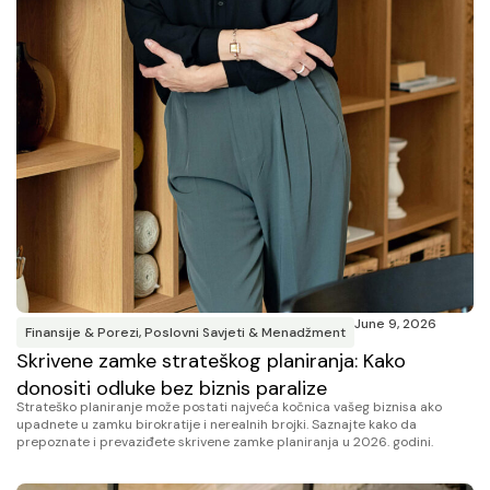
June 9, 2026
Finansije & Porezi
,
Poslovni Savjeti & Menadžment
Skrivene zamke strateškog planiranja: Kako
donositi odluke bez biznis paralize
Strateško planiranje može postati najveća kočnica vašeg biznisa ako
upadnete u zamku birokratije i nerealnih brojki. Saznajte kako da
prepoznate i prevaziđete skrivene zamke planiranja u 2026. godini.