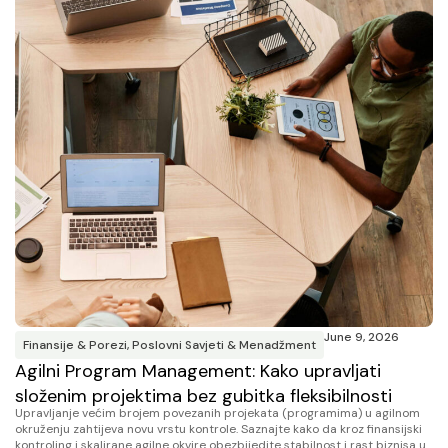
June 9, 2026
Finansije & Porezi
,
Poslovni Savjeti & Menadžment
Agilni Program Management: Kako upravljati
složenim projektima bez gubitka fleksibilnosti
Upravljanje većim brojem povezanih projekata (programima) u agilnom
okruženju zahtijeva novu vrstu kontrole. Saznajte kako da kroz finansijski
kontroling i skalirane agilne okvire obezbijedite stabilnost i rast biznisa u