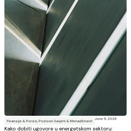
June 9, 2026
Finansije & Porezi
,
Poslovni Savjeti & Menadžment
Kako dobiti ugovore u energetskom sektoru: