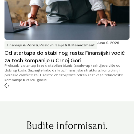
June 9, 2026
Finansije & Porezi
,
Poslovni Savjeti & Menadžment
Od startapa do stabilnog rasta: Finansijski vodič
za tech kompanije u Crnoj Gori
Prelazak iz startap faze u stabilan biznis (scale-up) zahtijeva više od
dobrog koda. Saznajte kako da kroz finansijsku strukturu, kontroling i
poreske olakšice za IT sektor obezbijedite održiv rast vaše tehnološke
kompanije u 2026. godini.
Budite informisani.