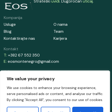
Strateški
uvidi
. Dugoročan
uticaj
.
Kompanija
Usluge
O nama
Blog
Team
Kontaktirajte nas
Karijera
Kontakt
T:
+382 67 552 350
E:
eosmontenegro@gmail.com
Adresa
Aleksandrova Obala 33, Zelenika
We value your privacy
85340 Herceg Novi
We use cookies to enhance your browsing experience,
serve personalised ads or content, and analyse our traffic.
By clicking "Accept All", you consent to our use of cookies.