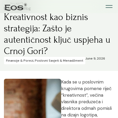
Početna
>
Blog
Kreativnost kao biznis
strategija: Zašto je
autentičnost ključ uspjeha u
Crnoj Gori?
June 9, 2026
Finansije & Porezi
,
Poslovni Savjeti & Menadžment
Kada se u poslovnim
krugovima pomene riječ
“kreativnost”, većina
vlasnika preduzeća i
direktora odmah pomisli
na dizajn logotipa,