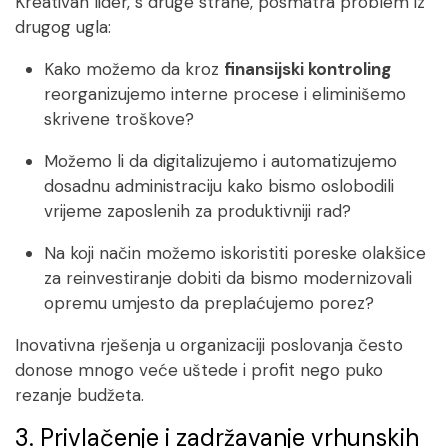
Kreativan lider, s druge strane, posmatra problem iz
drugog ugla:
Kako možemo da kroz
finansijski kontroling
reorganizujemo interne procese i eliminišemo
skrivene troškove?
Možemo li da digitalizujemo i automatizujemo
dosadnu administraciju kako bismo oslobodili
vrijeme zaposlenih za produktivniji rad?
Na koji način možemo iskoristiti poreske olakšice
za reinvestiranje dobiti da bismo modernizovali
opremu umjesto da preplaćujemo porez?
Inovativna rješenja u organizaciji poslovanja često
donose mnogo veće uštede i profit nego puko
rezanje budžeta.
3. Privlačenje i zadržavanje vrhunskih