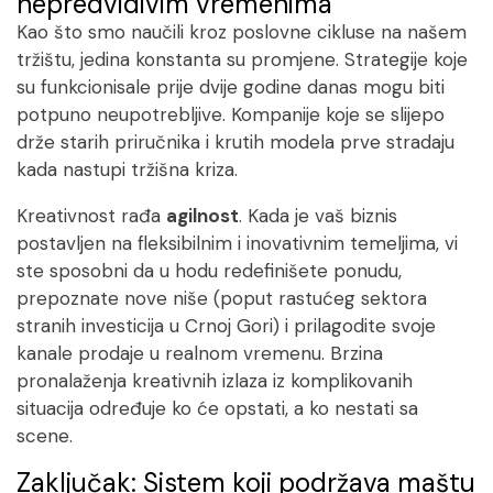
nepredvidivim vremenima
Kao što smo naučili kroz poslovne cikluse na našem
tržištu, jedina konstanta su promjene. Strategije koje
su funkcionisale prije dvije godine danas mogu biti
potpuno neupotrebljive. Kompanije koje se slijepo
drže starih priručnika i krutih modela prve stradaju
kada nastupi tržišna kriza.
Kreativnost rađa
agilnost
. Kada je vaš biznis
postavljen na fleksibilnim i inovativnim temeljima, vi
ste sposobni da u hodu redefinišete ponudu,
prepoznate nove niše (poput rastućeg sektora
stranih investicija u Crnoj Gori) i prilagodite svoje
kanale prodaje u realnom vremenu. Brzina
pronalaženja kreativnih izlaza iz komplikovanih
situacija određuje ko će opstati, a ko nestati sa
scene.
Zaključak: Sistem koji podržava maštu