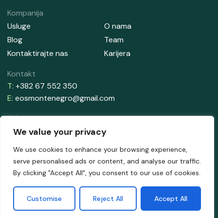
Kompanija
Usluge
O nama
Blog
Team
Kontaktirajte nas
Karijera
Kontakt
T:
+382 67 552 350
E:
eosmontenegro@gmail.com
Adresa
Aleksandrova Obala 33, Zelenika
We value your privacy
85340 Herceg Novi
We use cookies to enhance your browsing experience,
serve personalised ads or content, and analyse our traffic.
By clicking "Accept All", you consent to our use of cookies.
Customise
Reject All
Accept All
2026 © EOS ME. Napravljeno sa
od Culin.ME.
Uslovi korišćenja
Politika privatnosti