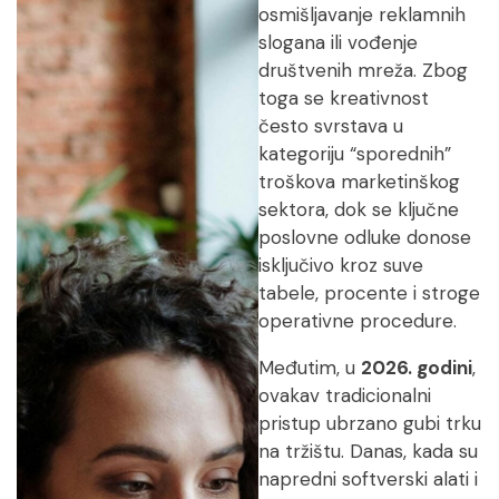
osmišljavanje reklamnih
slogana ili vođenje
društvenih mreža. Zbog
toga se kreativnost
često svrstava u
kategoriju “sporednih”
troškova marketinškog
sektora, dok se ključne
poslovne odluke donose
isključivo kroz suve
tabele, procente i stroge
operativne procedure.
Međutim, u
2026. godini
,
ovakav tradicionalni
pristup ubrzano gubi trku
na tržištu. Danas, kada su
napredni softverski alati i