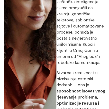
vještačka inteligencija
svima omogućili da
kreiraju generičke
tekstove, šablonske
sajtove i automatizovane
procese, ponuda je
postala nevjerovatno
uniformisana. Kupci i
klijenti u Crnoj Gori su
umorni od “AI izgleda” i
robotske komunikacije.
Stvarna kreativnost u
biznisu nije estetski
dodatak — ona je
sposobnost inovativnog
rješavanja problema,
optimizacije resursa i