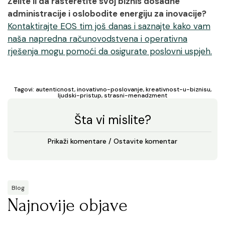
Želite li da rasteretite svoj biznis dosadne
administracije i oslobodite energiju za inovacije?
Kontaktirajte EOS tim još danas i saznajte kako vam
naša napredna računovodstvena i operativna
rješenja mogu pomoći da osigurate poslovni uspjeh.
Tagovi:
autenticnost
,
inovativno-poslovanje
,
kreativnost-u-biznisu
,
ljudski-pristup
,
strasni-menadzment
Šta vi mislite?
Prikaži komentare / Ostavite komentar
Blog
Najnovije objave