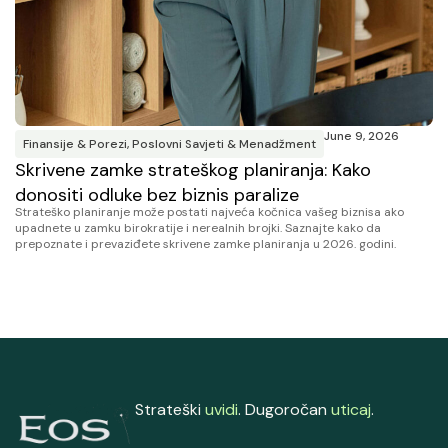
June 9, 2026
Finansije & Porezi
,
Poslovni Savjeti & Menadžment
F
Skrivene zamke strateškog planiranja: Kako
P
donositi odluke bez biznis paralize
p
Strateško planiranje može postati najveća kočnica vašeg biznisa ako
Pr
upadnete u zamku birokratije i nerealnih brojki. Saznajte kako da
sv
prepoznate i prevaziđete skrivene zamke planiranja u 2026. godini.
do
Strateški
uvidi
. Dugoročan
uticaj
.