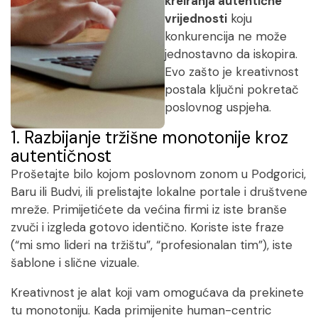
kreiranja autentične
vrijednosti
koju
konkurencija ne može
jednostavno da iskopira.
Evo zašto je kreativnost
postala ključni pokretač
poslovnog uspjeha.
1. Razbijanje tržišne monotonije kroz
autentičnost
Prošetajte bilo kojom poslovnom zonom u Podgorici,
Baru ili Budvi, ili prelistajte lokalne portale i društvene
mreže. Primijetićete da većina firmi iz iste branše
zvuči i izgleda gotovo identično. Koriste iste fraze
(“mi smo lideri na tržištu”, “profesionalan tim”), iste
šablone i slične vizuale.
Kreativnost je alat koji vam omogućava da prekinete
tu monotoniju. Kada primijenite
human-centric