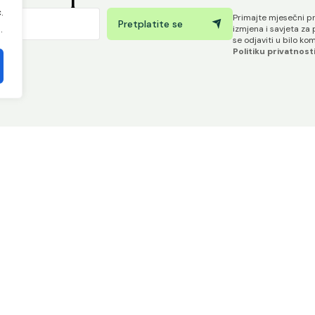
.
Primajte mjesečni pr
Pretplatite se
.
izmjena i savjeta za
se odjaviti u bilo ko
Politiku privatnost