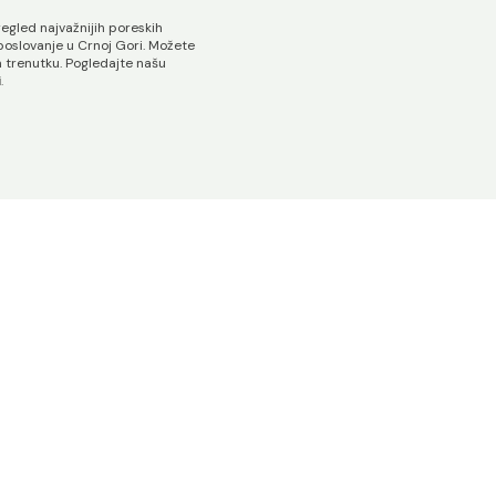
egled najvažnijih poreskih
 poslovanje u Crnoj Gori. Možete
m trenutku. Pogledajte našu
i
.