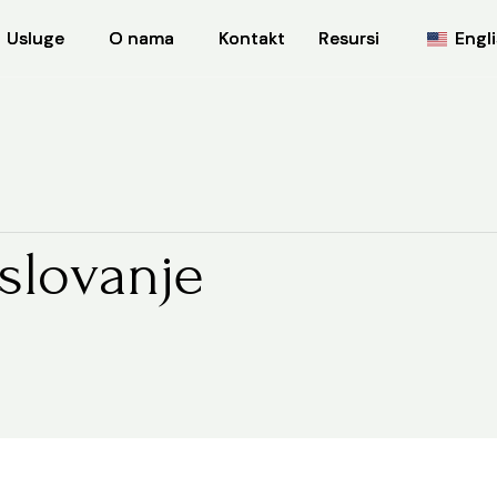
Usluge
Usluge
O nama
O nama
Kontakt
Kontakt
Resursi
Resursi
Engl
Engl
slovanje