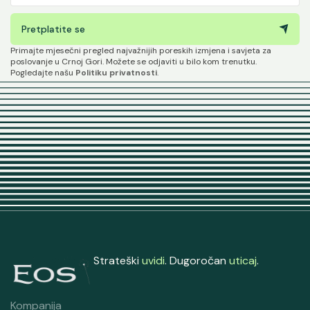
Pretplatite se
Primajte mjesečni pregled najvažnijih poreskih izmjena i savjeta za
poslovanje u Crnoj Gori. Možete se odjaviti u bilo kom trenutku.
Pogledajte našu
Politiku privatnosti
.
Strateški
uvidi
. Dugoročan
uticaj
.
Kompanija