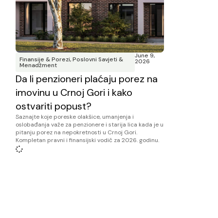
June 9,
Finansije & Porezi
,
Poslovni Savjeti &
2026
Menadžment
Da li penzioneri plaćaju porez na
imovinu u Crnoj Gori i kako
ostvariti popust?
Saznajte koje poreske olakšice, umanjenja i
oslobađanja važe za penzionere i starija lica kada je u
pitanju porez na nepokretnosti u Crnoj Gori.
Kompletan pravni i finansijski vodič za 2026. godinu.