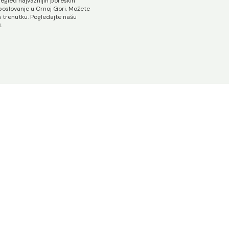
egled najvažnijih poreskih
 poslovanje u Crnoj Gori. Možete
m trenutku. Pogledajte našu
i
.