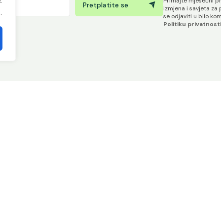
.
Primajte mjesečni pr
Pretplatite se
izmjena i savjeta za
.
se odjaviti u bilo ko
Politiku privatnost