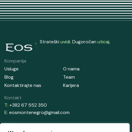
Strateški
uvidi
. Dugoročan
uticaj
.
Kompanija
Usluge
O nama
Blog
Team
Kontaktirajte nas
Karijera
Kontakt
T:
+382 67 552 350
E:
eosmontenegro@gmail.com
Adresa
Aleksandrova Obala 33, Zelenika