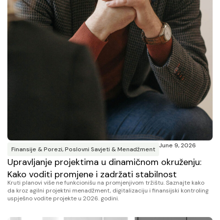
June 9, 2026
Finansije & Porezi
,
Poslovni Savjeti & Menadžment
Upravljanje projektima u dinamičnom okruženju:
Kako voditi promjene i zadržati stabilnost
Kruti planovi više ne funkcionišu na promjenjivom tržištu. Saznajte kako
da kroz agilni projektni menadžment, digitalizaciju i finansijski kontroling
uspješno vodite projekte u 2026. godini.