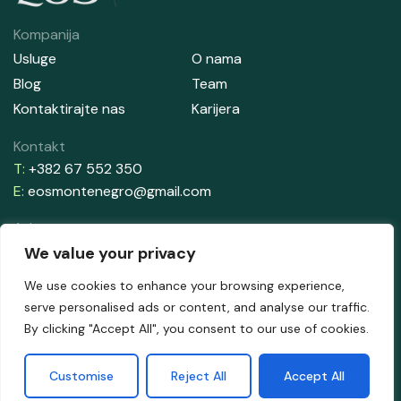
Kompanija
Usluge
O nama
Blog
Team
Kontaktirajte nas
Karijera
Kontakt
T:
+382 67 552 350
E:
eosmontenegro@gmail.com
Adresa
Aleksandrova Obala 33, Zelenika
We value your privacy
85340 Herceg Novi
We use cookies to enhance your browsing experience,
serve personalised ads or content, and analyse our traffic.
By clicking "Accept All", you consent to our use of cookies.
Customise
Reject All
Accept All
2026 © EOS ME. Napravljeno sa
od Culin.ME.
Uslovi korišćenja
Politika privatnosti